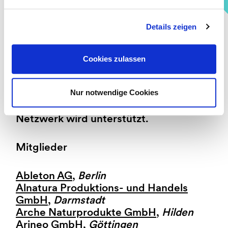
der Unternehmen in
Verantwortungseigentum wird
Details zeigen
geschaffen.
Unternehmensübergreifender
Austausch wird gefördert, die
Cookies zulassen
gemeinsame Arbeit an spezifischen
Themen in kleineren oder größeren
Gruppen koordiniert und begleitet. Ein
Nur notwendige Cookies
lose gekoppeltes, europäisches
Netzwerk wird unterstützt.
Mitglieder
Ableton AG
,
Berlin
Alnatura Produktions- und Handels
GmbH
,
Darmstadt
Arche Naturprodukte GmbH
,
Hilden
Arineo GmbH
,
Göttingen