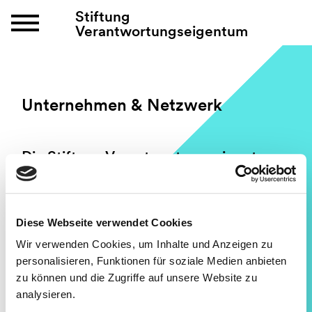
Stiftung
Verantwortungseigentum
Unternehmen & Netzwerk
Die Stiftung Verantwortungseigentum
wird von UnternehmerInnen und
Unternehmen gegründet und getragen
– um Unternehmen in
Verantwortungseigentum eine Stimme
Diese Webseite verwendet Cookies
zu geben. Genauso aber ist die Stiftung
Wir verwenden Cookies, um Inhalte und Anzeigen zu
Verantwortungseigentum auch ein
personalisieren, Funktionen für soziale Medien anbieten
Forum, in dem die Vielstimmigkeit der
zu können und die Zugriffe auf unsere Website zu
einzelnen Unternehmen ihren Raum
analysieren.
behält. Eine Plattform zur Vernetzung